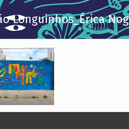
São Longuinhos_Érica N